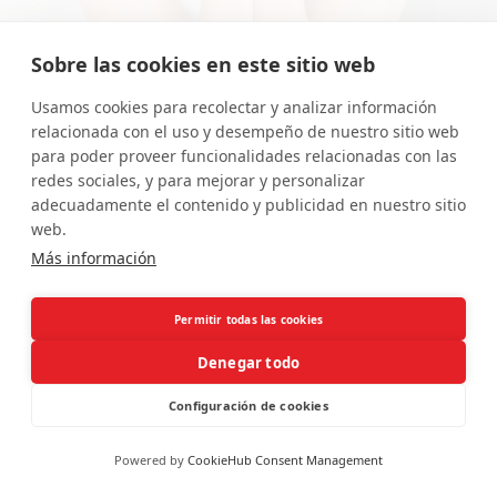
Sobre las cookies en este sitio web
El verano se fue, pero tu sonrisa puede seguir brillando con
Usamos cookies para recolectar y analizar información
más fuerza que nunca. En Sevilla, la vuelta a la rutina es la
relacionada con el uso y desempeño de nuestro sitio web
excusa perfecta para invertir en ti y recuperar la
para poder proveer funcionalidades relacionadas con las
luminosidad de tus dientes. Si buscas un tratamiento de
redes sociales, y para mejorar y personalizar
adecuadamente el contenido y publicidad en nuestro sitio
blanqueamiento dental
seguro, eficaz y con resultados
web.
visibles,
CRD Clínicas Dentales
te ofrece la solución
Más información
profesional que necesitas con una
promoción especial
para que deslumbres este otoño.
Permitir todas las cookies
Denegar todo
Configuración de cookies
Powered by
CookieHub Consent Management