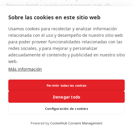
(limpieza dental) y revisión post-tratamiento todo ello
supervisado y realizado por un odontologo.
Sobre las cookies en este sitio web
Elige entre los
4 tipos de blanqueamientos
que
disponemos:
Usamos cookies para recolectar y analizar información
relacionada con el uso y desempeño de nuestro sitio web
para poder proveer funcionalidades relacionadas con las
redes sociales, y para mejorar y personalizar
Blanqueamientos CRD Clínicas
adecuadamente el contenido y publicidad en nuestro sitio
web.
Más información
Permitir todas las cookies
Denegar todo
Configuración de cookies
Powered by
CookieHub Consent Management